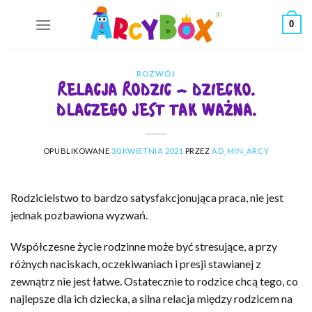
Skip
0
to
content
ROZWÓJ
RELACJA RODZIC – DZIECKO.
DLACZEGO JEST TAK WAŻNA.
OPUBLIKOWANE
30 KWIETNIA 2021
PRZEZ
AD_MIN_ARCY
Rodzicielstwo to bardzo satysfakcjonująca praca, nie jest
jednak pozbawiona wyzwań.
Współczesne życie rodzinne może być stresujące, a przy
różnych naciskach, oczekiwaniach i presji stawianej z
zewnątrz nie jest łatwe. Ostatecznie to rodzice chcą tego, co
najlepsze dla ich dziecka, a silna relacja między rodzicem na