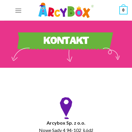
Skip
0
to
content
KONTAKT
Arcybox Sp. z o.o.
Nowe Sady 4 94-102 Łódź