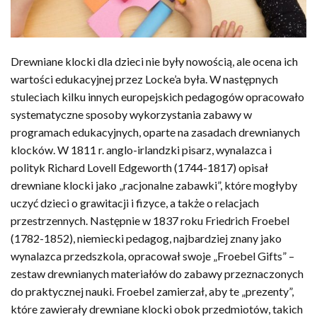
Drewniane klocki dla dzieci nie były nowością, ale ocena ich
wartości edukacyjnej przez Locke’a była. W następnych
stuleciach kilku innych europejskich pedagogów opracowało
systematyczne sposoby wykorzystania zabawy w
programach edukacyjnych, oparte na zasadach drewnianych
klocków. W 1811 r. anglo-irlandzki pisarz, wynalazca i
polityk Richard Lovell Edgeworth (1744-1817) opisał
drewniane klocki jako „racjonalne zabawki”, które mogłyby
uczyć dzieci o grawitacji i fizyce, a także o relacjach
przestrzennych. Następnie w 1837 roku Friedrich Froebel
(1782-1852), niemiecki pedagog, najbardziej znany jako
wynalazca przedszkola, opracował swoje „Froebel Gifts” –
zestaw drewnianych materiałów do zabawy przeznaczonych
do praktycznej nauki. Froebel zamierzał, aby te „prezenty”,
które zawierały drewniane klocki obok przedmiotów, takich