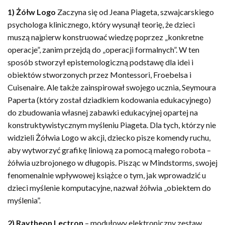
1) Żółw Logo
Zaczyna się od Jeana Piageta, szwajcarskiego
psychologa klinicznego, który wysunął teorię, że dzieci
muszą najpierw konstruować wiedzę poprzez „konkretne
operacje”, zanim przejdą do „operacji formalnych”. W ten
sposób stworzył epistemologiczną podstawę dla idei i
obiektów stworzonych przez Montessori, Froebelsa i
Cuisenaire. Ale także zainspirował swojego ucznia, Seymoura
Paperta (który został dziadkiem kodowania edukacyjnego)
do zbudowania własnej zabawki edukacyjnej opartej na
konstruktywistycznym myśleniu Piageta. Dla tych, którzy nie
widzieli Żółwia Logo w akcji, dziecko pisze komendy ruchu,
aby wytworzyć grafikę liniową za pomocą małego robota –
żółwia uzbrojonego w długopis. Pisząc w Mindstorms, swojej
fenomenalnie wpływowej książce o tym, jak wprowadzić u
dzieci myślenie komputacyjne, nazwał żółwia „obiektem do
myślenia”.
2) Raytheon Lectron
– modułowy elektroniczny zestaw