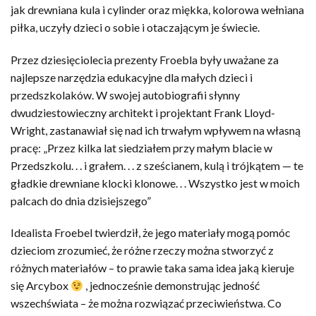
jak drewniana kula i cylinder oraz miękka, kolorowa wełniana
piłka, uczyły dzieci o sobie i otaczającym je świecie.
Przez dziesięciolecia prezenty Froebla były uważane za
najlepsze narzędzia edukacyjne dla małych dzieci i
przedszkolaków. W swojej autobiografii słynny
dwudziestowieczny architekt i projektant Frank Lloyd-
Wright, zastanawiał się nad ich trwałym wpływem na własną
pracę: „Przez kilka lat siedziałem przy małym blacie w
Przedszkolu. . . i grałem. . . z sześcianem, kulą i trójkątem — te
gładkie drewniane klocki klonowe. . . Wszystko jest w moich
palcach do dnia dzisiejszego”
Idealista Froebel twierdził, że jego materiały mogą pomóc
dzieciom zrozumieć, że różne rzeczy można stworzyć z
różnych materiałów – to prawie taka sama idea jaką kieruje
się Arcybox
, jednocześnie demonstrując jedność
wszechświata – że można rozwiązać przeciwieństwa. Co