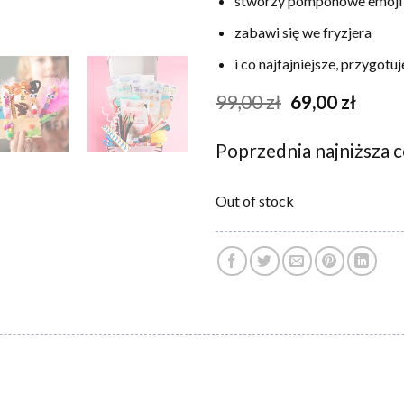
stworzy pomponowe emoji
zabawi się we fryzjera
i co najfajniejsze, przygotuje
99,00
zł
69,00
zł
Poprzednia najniższa 
Out of stock