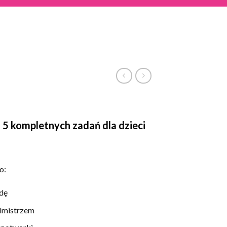
 5 kompletnych zadań dla dzieci
o:
dę
olmistrzem