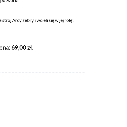
 potworki
 strój Arcy zebry i wcieli się w jej rolę!
cena:
69,00
zł
.