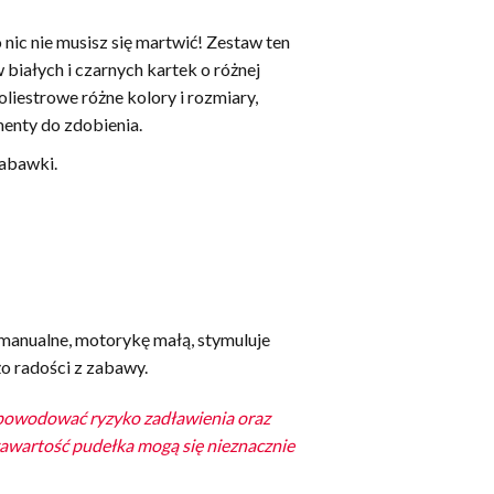
c nie musisz się martwić! Zestaw ten
 białych i czarnych kartek o różnej
liestrowe różne kolory i rozmiary,
ementy do zdobienia.
zabawki.
manualne, motorykę małą, stymuluje
o radości z zabawy.
ą powodować ryzyko zadławienia oraz
zawartość pudełka mogą się nieznacznie