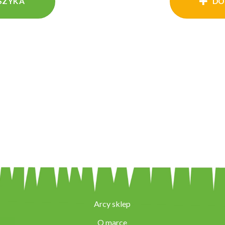
SZYKA
DO
Arcy sklep
O marce