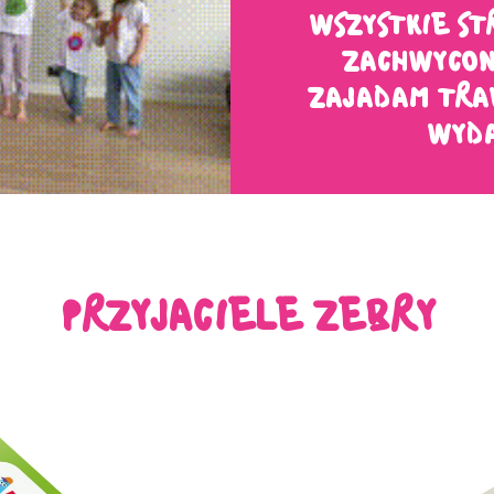
WSZYSTKIE ST
ZACHWYCONY
ZAJADAM TRA
WYDA
PRZYJACIELE ZEBRY