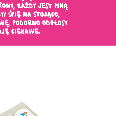
RONY, KAŻDY JEST MNĄ
! ŚPIĘ NA STOJĄCO,
WĘ, PODOBNO ODGŁOSY
JĘ CIEKAWE.