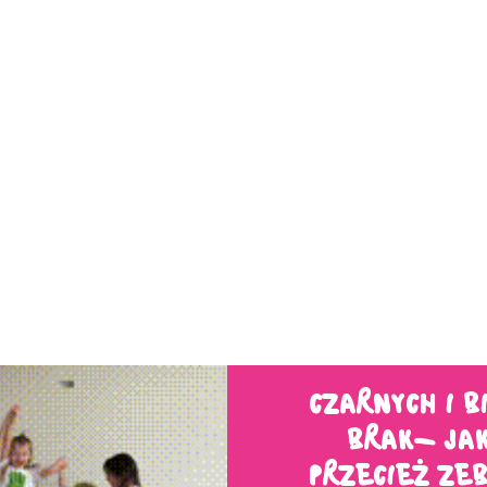
CZARNYCH I B
BRAK- JAK
PRZECIEŻ ZEB