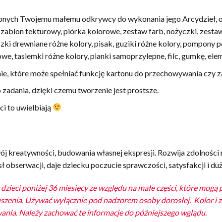
ych Twojemu małemu odkrywcy do wykonania jego Arcydzieł, o ni
 szablon tekturowy, piórka kolorowe, zestaw farb, nożyczki, zestaw
i drewniane różne kolory, pisak, guziki różne kolory, pompony po
rowe, tasiemki różne kolory, pianki samoprzylepne, filc, gumkę, el
ie, które może spełniać funkcję kartonu do przechowywania czy 
zadania, dzięki czemu tworzenie jest prostsze.
ci to uwielbiają
kreatywności, budowania własnej ekspresji. Rozwija zdolności 
obserwacji, daje dziecku poczucie sprawczości, satysfakcji i duż
zieci poniżej 36 miesięcy ze względu na małe części, które mog
duszenia. Używać wyłącznie pod nadzorem osoby dorosłej. Kolor i 
ania. Należy zachować te informacje do późniejszego wglądu.