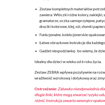
Zestaw kompletnych materiałów potrzebn
zawiera: Włóczki różne kolory, naklejki,
gramaturze, oczka samoprzylepne, patyczk
druciki kolorowe, klej, sól, słomki papie
Funkcjonalne, kolekcjonerskie opakowan
Łatwe obrazkowe instrukcje dla każdego 
Gadżet niespodziankę- bo wiemy, że dzie
Idealny dla dzieci w wieku od 6 roku życia.
Zestaw ZEBRA wpływa pozytywnie na rozwój 
wrażliwość wzrokową i dotykową oraz zmysł 
Ostrzeżenie:
Zabawka nieodpowiednia dla d
długie linki, które mogą stwarzać ryzyko u
różnić. Instrukcja zawarta wewnątrz opakow